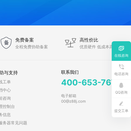
免费备案
高性价比
全程免费协助备案
优质硬件 低成本高性能

在线咨询

联系我们
助与支持
电话咨询
400-653-7678
线工单

档中心
QQ咨询
电子邮箱
前咨询
00@z88j.com

理控制台
提交工单
务信息
服务器常见问题