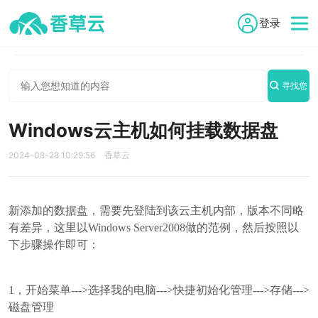

登录
香草云

帮助文档

云服务器
寻找您

的答案
Windows云主机如何挂载数据盘
2024-08-28 10:29:56
香草云
新添加的数据盘，需要先登陆到该云主机内部，版本不同略
有差异，这里以Windows Server2008做的范例，然后按照以
下步骤操作即可：
1，开始菜单--->选择我的电脑--->快捷初始化管理--->存储--->
磁盘管理