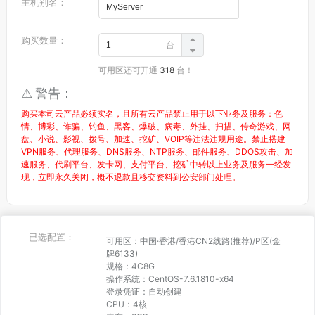
主机别名：
购买数量：
台
可用区还可开通
318
台！
⚠ 警告：
购买本司云产品必须实名，且所有云产品禁止用于以下业务及服务：色
情、博彩、诈骗、钓鱼、黑客、爆破、病毒、外挂、扫描、传奇游戏、网
盘、小说、影视、拨号、加速、挖矿、VOIP等违法违规用途。禁止搭建
VPN服务、代理服务、DNS服务、NTP服务、邮件服务、DDOS攻击、加
速服务、代刷平台、发卡网、支付平台、挖矿中转以上业务及服务一经发
现，立即永久关闭，概不退款且移交资料到公安部门处理。
已选配置：
可用区：
中国·香港
/
香港CN2线路(推荐)
/
P区(金
牌6133)
规格：
4C8G
操作系统：
CentOS-7.6.1810-x64
登录凭证：
自动创建
CPU：
4
核