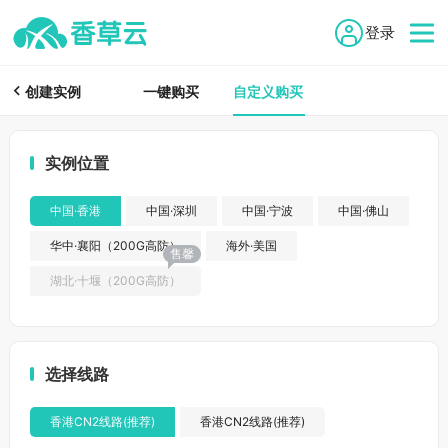

登录

创建实例
一键购买
自定义购买
实例位置
中国·香港
中国·深圳
中国·宁波
中国·佛山
华中·襄阳（200G高防）
海外·美国
售馨
湖北·十堰（200G高防）
选择线路
香港CN2线路(推荐)
香港CN2线路(推荐)