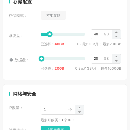
存储配置
16核
16G
5G DD
16C16G
存储模式：
本地存储
16核
32G
5G DD
16C32G
1核
1G
5G DD
1C1G
售馨
GB
系统盘：
已选择：
40GB
0.8元
/
1GB
/月
； 最多
200GB
GB
数据盘：
已选择：
20GB
0.8元
/
1GB
/月
； 最多
1000GB
网络与安全
IP数量：
个
最多可购买
10
个 IP！
按固定带宽