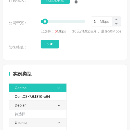
计费模式：
Mbps
公网带宽：
已选择：
5
Mbps
30元
/
1Mbps
/月
； 最多
50Mbps
5GB
防御峰值：
实例类型
Centos

CentOS-7.6.1810-x64
Debian

待选择
Ubuntu
